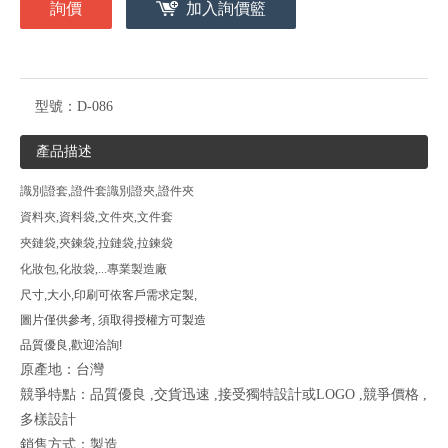
詢價
加入詢價籃
型號：
D-086
產品描述
識別證
套
,證件套
識別證夾
,證件夾
資
料夾,資料袋,文
件夾,文件套
夾鏈袋,夾鍊袋,
拉鏈袋
,拉鍊袋
化妝包,化妝袋,...專業製造廠
尺寸,大小,印刷可依客戶需求定製,
圖片僅供參考, 須取得授權方可製造
品質優良,歡迎洽詢!
原產地：台灣
競爭特點：品質優良 ,交貨迅速 ,接受獨特設計或LOGO ,競爭價格 ,
多樣設計
銷售方式：製造