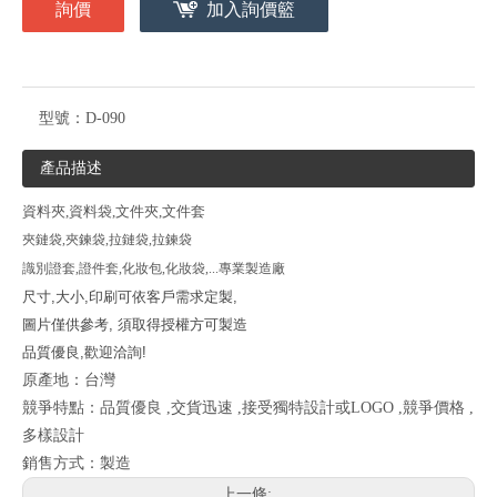
詢價
加入詢價籃
型號：
D-090
產品描述
資
料夾,資料袋,文
件夾,文件套
夾鏈袋,夾鍊袋,
拉鏈袋
,拉鍊袋
識別證套,證件套,化妝包,化妝袋,...專業製造廠
尺寸,大小,印刷可依客戶需求定製,
圖片僅供參考, 須取得授權方可製造
品質優良,歡迎洽詢!
原產地：台灣
競爭特點：品質優良 ,交貨迅速 ,接受獨特設計或LOGO ,競爭價格 ,
多樣設計
銷售方式：製造
上一條: