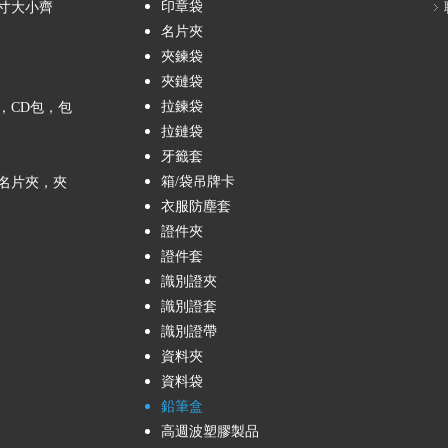
印章袋
寸大小齊
名片夾
夾鍊袋
夾鏈袋
拉鍊袋
，CD包，包
拉鏈袋
牙籤套
箱/袋吊牌卡
名片夾，夾
衣服防塵套
證件夾
證件套
識別證夾
識別證套
識別證帶
資料夾
資料袋
鉛筆盒
高週波塑膠製品