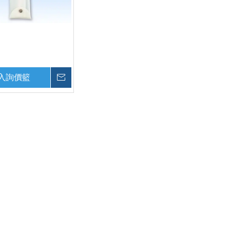
入詢價籃
詢價