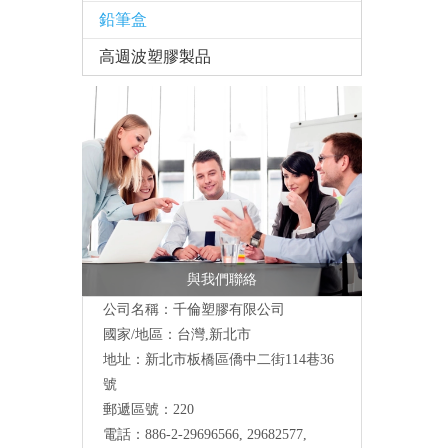
鉛筆盒
高週波塑膠製品
與我們聯絡
公司名稱：千倫塑膠有限公司
國家/地區：台灣,新北市
地址：新北市板橋區僑中二街114巷36
號
郵遞區號：220
電話：
886-2-29696566
, 29682577,