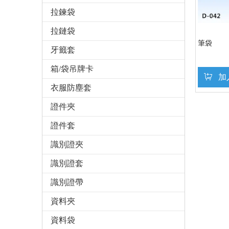
拉鍊袋
拉鏈袋
筆袋
牙籤套
箱/袋吊牌卡
加
衣服防塵套
證件夾
證件套
識別證夾
識別證套
識別證帶
資料夾
資料袋