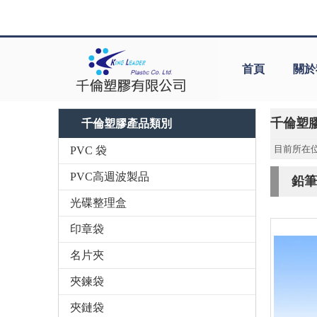
首頁
關於
千倫塑
千倫塑膠產品類別
目前所在位
PVC 袋
PVC高週波製品
鉛筆
光碟整理盒
印章袋
名片夾
夾鍊袋
夾鏈袋