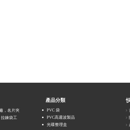
產品分類
PVC 袋
廠，名片夾
PVC高週波製品
，拉鍊袋工
光碟整理盒