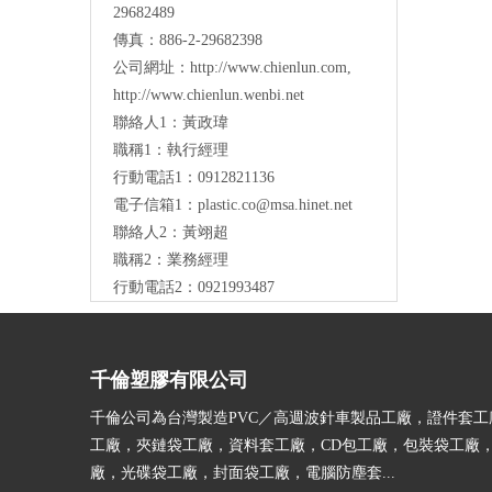
29682489
傳真：886-2-29682398
公司網址：
http://www.chienlun.com
,
http://www.chienlun.wenbi.net
聯絡人1：黃政瑋
職稱1：執行經理
行動電話1：0912821136
電子信箱1：
plastic.co@msa.hinet.net
聯絡人2：黃翊超
職稱2：業務經理
行動電話2：0921993487
千倫塑膠有限公司
千倫公司為台灣製造PVC／高週波針車製品工廠，證件套工
工廠，夾鏈袋工廠，資料套工廠，CD包工廠，包裝袋工廠
廠，光碟袋工廠，封面袋工廠，電腦防塵套...