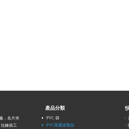
產品分類
PVC 袋
廠，名片夾
PVC高週波製品
，拉鍊袋工