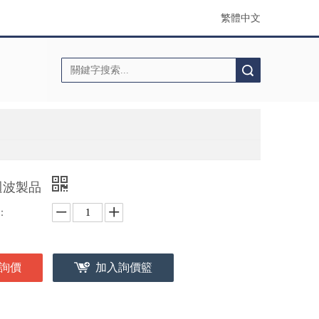
繁體中文
搜索
週波製品
：
詢價
加入詢價籃