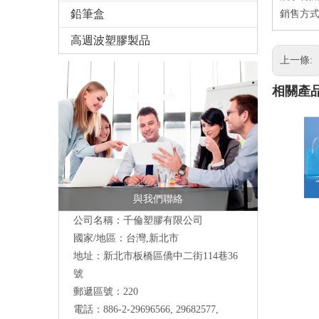
鉛筆盒
銷售方
高週波塑膠製品
上一條:
相關產
與我們聯絡
公司名稱：千倫塑膠有限公司
國家/地區：台灣,新北市
地址：新北市板橋區僑中二街114巷36
號
郵遞區號：220
電話：
886-2-29696566
, 29682577,