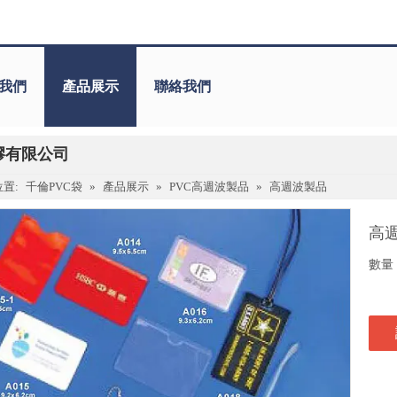
我們
產品展示
聯絡我們
膠有限公司
置:
千倫PVC袋
»
產品展示
»
PVC高週波製品
»
高週波製品
高
數量