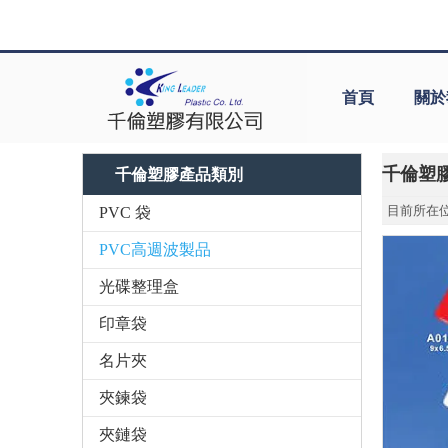
首頁
關於
千倫塑
千倫塑膠產品類別
目前所在位
PVC 袋
PVC高週波製品
光碟整理盒
印章袋
名片夾
夾鍊袋
夾鏈袋