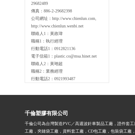
29682489
傳真：886-2-29682398
公司網址：
http://www.chienlun.com
,
http://www.chienlun.wenbi.net
聯絡人1：黃政瑋
職稱1：執行經理
行動電話1：0912821136
電子信箱1：
plastic.co@msa.hinet.net
聯絡人2：黃翊超
職稱2：業務經理
行動電話2：0921993487
千倫塑膠有限公司
千倫公司為台灣製造PVC／高週波針車製品工廠，證件套工
工廠，夾鏈袋工廠，資料套工廠，CD包工廠，包裝袋工廠