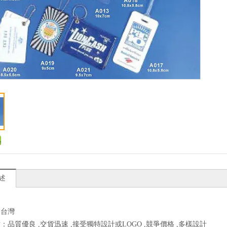
述
：台灣
：品質優良 ,交貨迅速 ,接受獨特設計或LOGO ,競爭價格 ,多樣設計