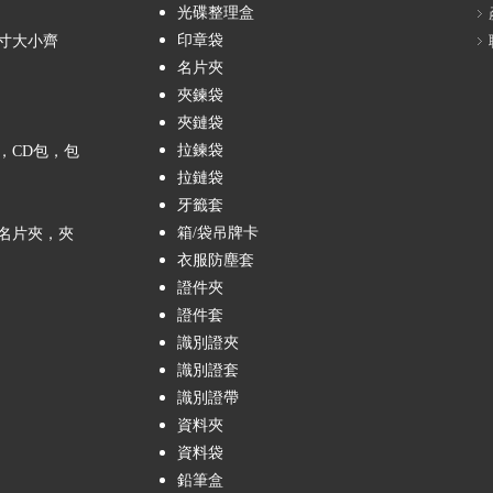
光碟整理盒
印章袋
寸大小齊
名片夾
夾鍊袋
夾鏈袋
拉鍊袋
，CD包，包
拉鏈袋
牙籤套
箱/袋吊牌卡
名片夾，夾
衣服防塵套
證件夾
證件套
識別證夾
識別證套
識別證帶
資料夾
資料袋
鉛筆盒