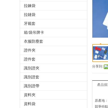
拉鍊袋
拉鏈袋
牙籤套
箱/袋吊牌卡
衣服防塵套
證件夾
證件套
分享到:
識別證夾
識別證套
產品描
識別證帶
資料夾
原產地
資料袋
競爭特點