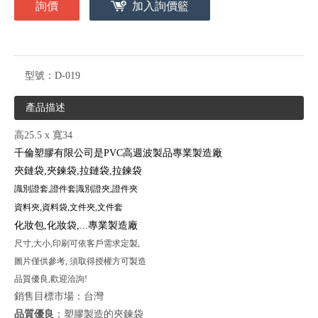
詢價
加入詢價籃
型號：
D-019
產品描述
高25.5 x 寬34
千倫塑膠有限公司是PVC高週波製品專業製造廠
夾鏈袋,夾鍊袋,
拉鏈袋
,拉鍊袋
識別證
套
,證件套
識別證夾
,證件夾
資
料夾,資料袋,文
件夾,文件套
化妝包,化妝袋,...專業製造廠
尺寸,大小,印刷可依客戶需求定製,
圖片僅供參考, 須取得授權方可製造
品質優良,歡迎洽詢!
銷售目標市場：台灣
品質優良
：塑膠製造的夾鍊袋